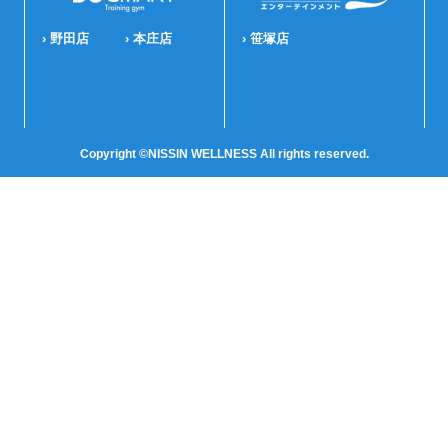
› 野田店
› 本庄店
› 笹塚店
Copyright ©NISSIN WELLNESS All rights reserved.