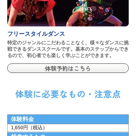
フリースタイルダンス
特定のジャンルにこだわることなく、様々なダンスに挑
戦できるダンススクールです。基本のステップからでき
るので、初心者でも楽しく学ぶことができます。
体験予約はこちら
体験に必要なもの・注意点
体験料金
1,650円（税込）