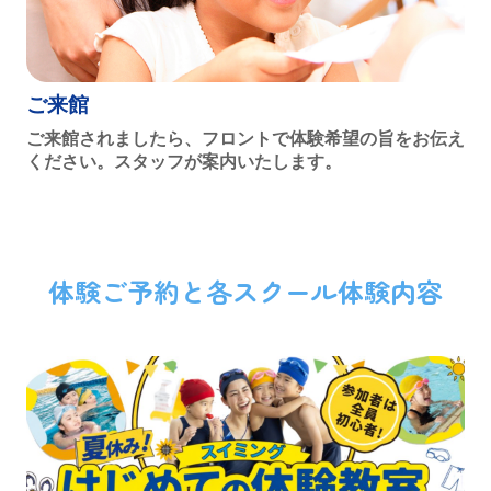
ご来館
ご来館されましたら、フロントで体験希望の旨をお伝え
ください。スタッフが案内いたします。
体験ご予約と各スクール体験内容