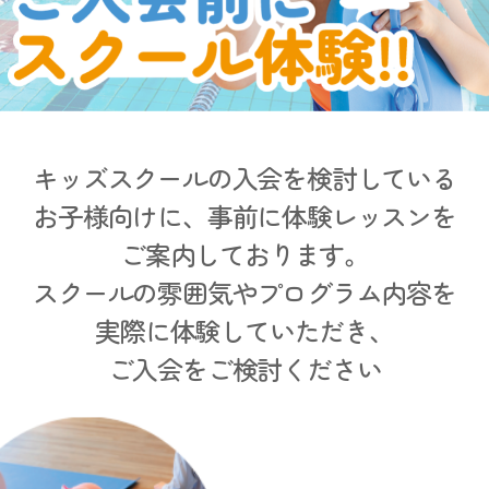
キッズスクールの入会を検討している
お子様向けに、事前に体験レッスンを
ご案内しております。
スクールの雰囲気やプログラム内容を
実際に体験していただき、
ご入会をご検討ください