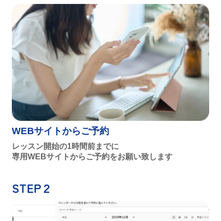
WEBサイトからご予約
レッスン開始の1時間前までに
専用WEBサイトからご予約をお願い致します
STEP２