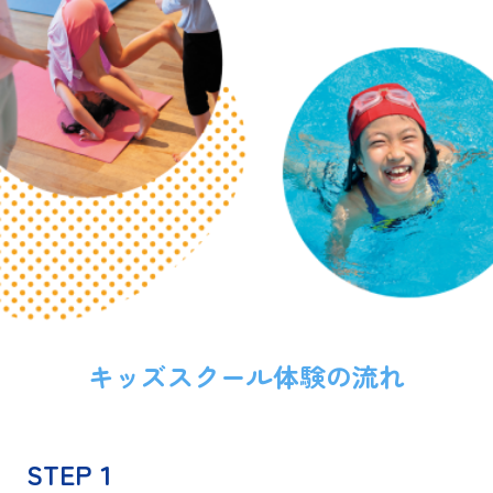
キッズスクール体験の流れ
STEP１